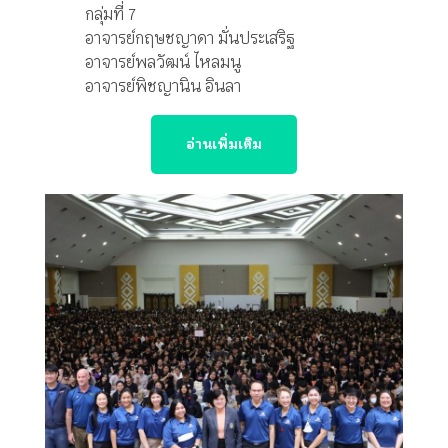
กลุ่มที่ 7
อาจารย์กฤษชญาดา มั่นประเสริฐ
อาจารย์พลวัฒน์ ไหลมนู
อาจารย์พิชญานิน อินลา
อ่านเพิ่มเติม