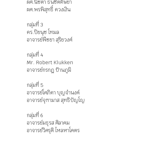
ผศ.นิชตา ธนชิตดิษยา
ผศ.พรพิสุทธิ์ ดวงเงิน
กลุ่มที่ 3
ดร.ปิยนุช โทมล
อาจารย์พีชยา สุริยวงศ์
กลุ่มที่ 4
Mr. Robert Klukken
อาจารย์กรกฎ ป้านภูมิ
กลุ่มที่ 5
อาจารย์โศภิดา บุญจำนงค์
อาจารย์จุฑามาส สุทธิปัญโญ
กลุ่มที่ 6
อาจารย์มธุรส ศิลาคม
อาจารย์วิศรุติ ไหลหาโคตร