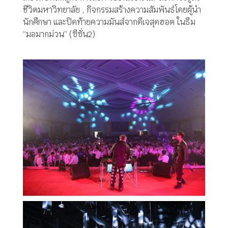
ชีวิตมหาวิทยาลัย , กิจกรรมสร้างความสัมพันธ์โดยผู้นำ
นักศึกษา และปิดท้ายความมันส์จากดีเจสุดฮอต ในธีม
“มอมากม่วน” (ซีซั่น2)