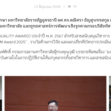
14
13 มิถุนายน 2568
|
ึกษา มหาวิทยาลัยราชภัฏอุดรธานี ผศ.ดร.คณิศรา ธัญสุนทรสกุล อ
หาวิทยาลัย และยุทธศาสตร์การพัฒนาเชิงรุกตามกรอบวิสัยทัศ
ALITY AWARD) ประจำปี พ.ศ. 2567 สำหรับสายสนับสนุนวิชาการ ระด
-KM Award 2025” , รางวัลด้านการวิจัย และมอบเกียรติบัตรการประเม
จริญวงศ์ศักดิ์ กรรมการสภามหาวิทยาลัยผู้ทรงคุณวุฒิ บรรยายพิเศษเรื่
ันดาลใจในการปฏิบัติงานให้แก่บุคลากรทั้งสายวิชาการ และสายสนับสน