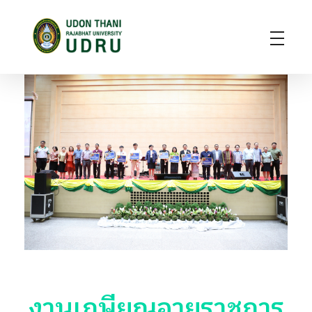
มหาวิทยาลัยราชภัฏอุดรธานี
สถาบันอุดมศึกษาแห่งการเรียนรู้สู่การพัฒนาท้องถิ่น ผลิตผู้นำทางวิชาการ แหล่งสร้างนวัตกรรมและปัญญา
งานเกษียณอายุราชการ