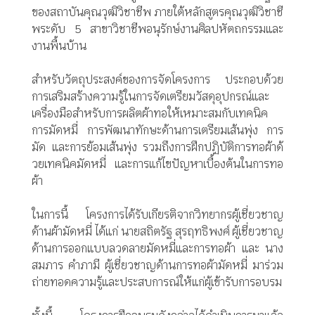
ของสถาบันคุณวุฒิวิ
ชาชีพ ภายใต้หลักสูตรคุณวุฒิวิชาชี
พระดับ 5 สาขาวิชาชีพอนุรักษ์งานศิลปหั
ตถกรรมและ
งานพื้นบ้าน
สำหรับวัตถุประสงค์ของการจั
ดโครงการ ประกอบด้วย
การเสริมสร้างความรู้ในการจั
ดเตรียมวัสดุอุปกรณ์และ
เครื่
องมือสำหรับการผลิตผ้าทอให้
เหมาะสมกับเทคนิค
การมัดหมี่ การพัฒนาทักษะด้านการเตรียมเส้
นพุ่ง การ
มัด และการย้อมเส้นพุ่ง รวมถึงการฝึกปฏิบัติการทอผ้าด้
วยเทคนิคมัดหมี่ และการแก้ไขปัญหาเบื้องต้
นในการทอ
ผ้า
ในการนี้ โครงการได้รับเกียรติจากวิ
ทยากรผู้เชี่ยวชาญ
ด้านผ้ามัดหมี่
ได้แก่ นายสถิตรัฐ สุรฤทธิพงศ์ ผู้เชี่ยวชาญ
ด้
านการออกแบบลวดลายมัดหมี่
และการทอผ้า และ นาง
สมภาร คำภามี ผู้เชี่ยวชาญด้านการทอผ้ามัดหมี่
มาร่วม
ถ่ายทอดความรู้
และประสบการณ์ให้แก่ผู้เข้ารั
บการอบรม