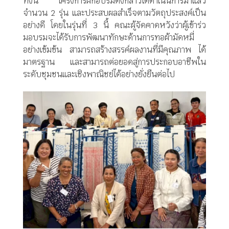
ทั้งนี้ โครงการฝึกอบรมดังกล่าวได้ดำเนิ
นการมาแล้ว
จำนวน 2 รุ่น และประสบผลสำเร็จตามวัตถุ
ประสงค์เป็น
อย่างดี โดยในรุ่นที่ 3 นี้ คณะผู้จัดคาดหวังว่าผู้เข้าร่
ว
มอบรมจะได้รับการพัฒนาทักษะด้
านการทอผ้ามัดหมี่
อย่างเข้มข้น สามารถสร้างสรรค์ผลงานที่มีคุ
ณภาพ ได้
มาตรฐาน และสามารถต่อยอดสู่
การประกอบอาชีพใน
ระดับชุ
มชนและเชิงพาณิชย์ได้อย่างยั่
งยืนต่อไป