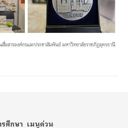
นสื่อสารองค์กรและประชาสัมพันธ์ มหาวิทยาลัยราชภัฏอุดรธานี
รศึกษา
เมนูด่วน