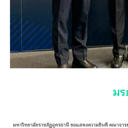
มรภ
มหาวิทยาลัยราชภัฏอุดรธานี ขอแสดงความยินดี คณาจารย