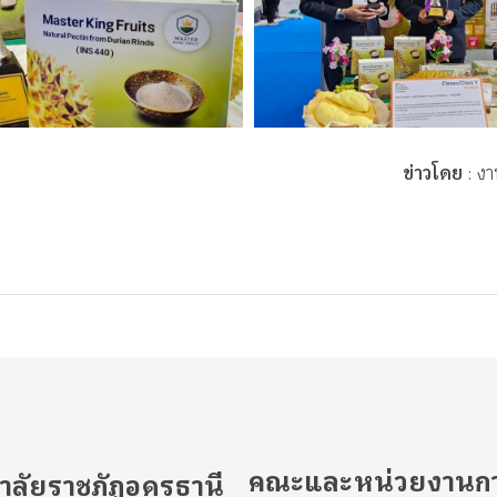
ข่าวโดย
: งา
คณะและหน่วยงานกา
าลัยราชภัฏอุดรธานี