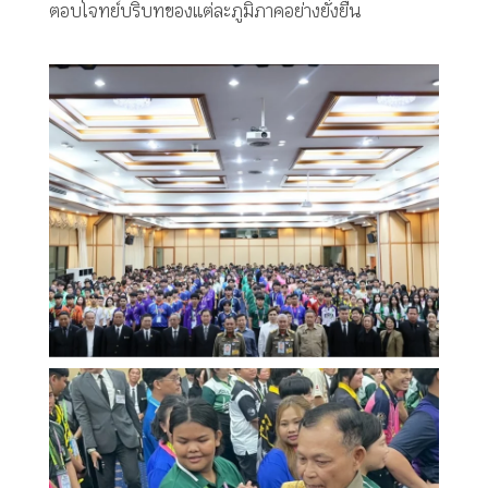
ตอบโจทย์บริบทของแต่ละภูมิภาคอย่างยั่งยืน