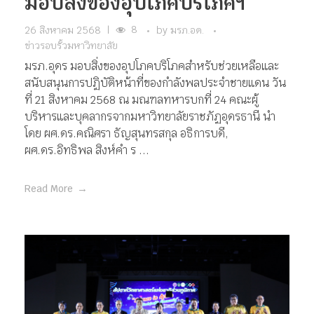
มอบสิ่งของอุปโภคบริโภคฯ
8
26 สิงหาคม 2568
|
by
มรภ.อด.
ข่าวรอบรั้วมหาวิทยาลัย
มรภ.อุดร มอบสิ่งของอุปโภคบริโภคสำหรับช่วยเหลือและ
สนับสนุนการปฏิบัติหน้าที่ของกำลังพลประจำชายแดน วัน
ที่ 21 สิงหาคม 2568 ณ มณฑลทหารบกที่ 24 คณะผู้
บริหารและบุคลากรจากมหาวิทยาลัยราชภัฏอุดรธานี นำ
โดย ผศ.ดร.คณิศรา ธัญสุนทรสกุล อธิการบดี,
ผศ.ดร.อิทธิพล สิงห์คำ ร ...
Read More